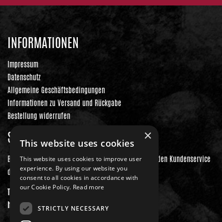
INFORMATIONEN
Impressum
Datenschutz
Allgemeine Geschäftsbedingungen
Informationen zu Versand und Rückgabe
Bestellung widerrufen
×
SERVICE
This website uses cookies
Bei Fragen zu deiner Bestellung wende dich bitte an den Kundenservice
This website uses cookies to improve user
experience. By using our website you
der tickettoaster GmbH unter:
consent to all cookies in accordance with
our Cookie Policy.
Read more
Tel.: +49 561 350 296 28 - 0
hallo@tickettoaster.de
STRICTLY NECESSARY